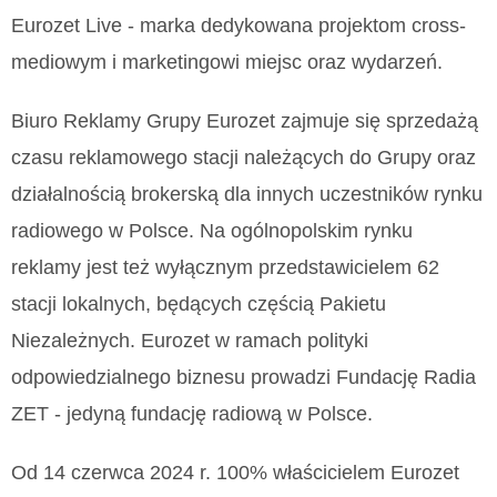
świadczonych Tobie usług. W określonych przypadkach
Eurozet Live - marka dedykowana projektom cross-
przetwarzanie danych nie wymaga zgody i odbywa się w
oparciu o uzasadniony interes Eurozet sp. z o.o., jej spółki
mediowym i marketingowi miejsc oraz wydarzeń.
powiązanej – Agora S.A. – lub Zaufanych Partnerów. Takiemu
przetwarzaniu możesz się sprzeciwić, przechodząc do
Biuro Reklamy Grupy Eurozet zajmuje się sprzedażą
„Ustawień Zaawansowanych” lub przez kontakt z
czasu reklamowego stacji należących do Grupy oraz
administratorem – w zależności od zakresu sprzeciwu i
podmiotu, wobec którego jest kierowany. Więcej informacji o
działalnością brokerską dla innych uczestników rynku
przetwarzaniu danych osobowych znajdziesz w dokumencie
radiowego w Polsce. Na ogólnopolskim rynku
Polityka Prywatności Eurozet sp. z o.o. i
Polityka
Prywatności Agora S.A.
reklamy jest też wyłącznym przedstawicielem 62
stacji lokalnych, będących częścią Pakietu
Klikając „Akceptuję” wyrażasz też zgodę na zainstalowanie i
przechowywanie plików cookie Eurozet sp. z o.o., jej
Niezależnych. Eurozet w ramach polityki
Zaufanych Partnerów, jak również Agora S.A. na Twoim
odpowiedzialnego biznesu prowadzi Fundację Radia
urządzeniu końcowym. Możesz w każdej chwili zmienić
swoje preferencje dotyczące plików cookie, wywołując
ZET - jedyną fundację radiową w Polsce.
narzędzie do zarządzania twoimi preferencjami dot.
przetwarzania danych poprzez odnośnik „Ustawienia
Od 14 czerwca 2024 r. 100% właścicielem Eurozet
prywatności” w stopce serwisu i przechodząc do „Ustawień