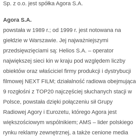
Zaawansowanych”. Zmiana ustawień plików cookie możliwa
Sp. z o.o. jest spółka Agora S.A.
jest także za pomocą ustawień przeglądarki.
Agora S.A.
My, nasi Zaufani Partnerzy oraz Agora S.A. mogą
powstała w 1989 r.; od 1999 r. jest notowana na
przetwarzać dane osobowe w następujących
giełdzie w Warszawie. Jej najważniejszymi
celach:
Użycie dokładnych danych geolokalizacyjnych.
Aktywne skanowanie charakterystyki urządzenia do celów
przedsięwzięciami są: Helios S.A. – operator
identyfikacji. Przechowywanie informacji na urządzeniu lub
największej sieci kin w kraju pod względem liczby
dostęp do nich. Spersonalizowane reklamy i treści, pomiar
reklam i treści, badnie odbiorców i ulepszanie usług.
obiektów oraz właściciel firmy produkcji i dystrybucji
Lista Zaufanych Partnerów
filmowej NEXT FILM; działalność radiowa obejmująca
9 rozgłośni z TOP20 najczęściej słuchanych stacji w
Polsce, powstała dzięki połączeniu sił Grupy
Radiowej Agory i Eurozetu, którego Agora jest
większościowym wspólnikiem; AMS – lider polskiego
rynku reklamy zewnętrznej, a także cenione media