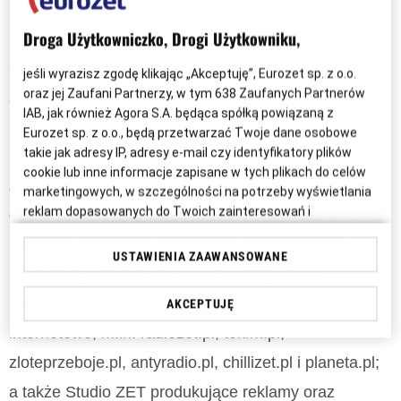
programów radiowych, sprzedażą czasu
Droga Użytkowniczko, Drogi Użytkowniku,
reklamowego, działalnością brokerską dla stacji i
serwisów internetowych, a także tworzeniem i
jeśli wyrazisz zgodę klikając „Akceptuję”, Eurozet sp. z o.o.
oraz jej Zaufani Partnerzy, w tym
638
Zaufanych Partnerów
zarządzaniem serwisami internetowymi. Istnieje od
IAB, jak również Agora S.A. będąca spółką powiązaną z
1993 roku, choć historia jej powstania sięga jeszcze
Eurozet sp. z o.o., będą przetwarzać Twoje dane osobowe
takie jak adresy IP, adresy e-mail czy identyfikatory plików
1990 roku, w którym rozpoczęło nadawanie Radio
cookie lub inne informacje zapisane w tych plikach do celów
ZET. Obecnie w skład Grupy Eurozet wchodzi
marketingowych, w szczególności na potrzeby wyświetlania
reklam dopasowanych do Twoich zainteresowań i
dziewięć rozgłośni: Radio ZET, TOK FM, Radio Złote
preferencji w swoich serwisach, aplikacjach i w Internecie lub
Przeboje, Antyradio, Radio Plus, Radio Pogoda,
personalizacji treści w nich wyświetlanych. Wyrażenie zgody
USTAWIENIA ZAAWANSOWANE
jest dobrowolne. Jeśli nie chcesz wyrazić zgody, chcesz
Meloradio, Radio KISS FM i Chillizet; serwis
ograniczyć jej zakres lub chcesz wycofać zgodę uprzednio
muzyczno-podcastowy Tuba oraz serwisy
AKCEPTUJĘ
udzieloną przejdź do „Ustawień Zaawansowanych”.
internetowe, m.in. radiozet.pl, tokfm.pl,
Twoje dane osobowe mogą być przetwarzane także do
zloteprzeboje.pl, antyradio.pl, chillizet.pl i planeta.pl;
celów badania i mierzenia informacji dotyczących
funkcjonowania serwisów i aplikacji lub łączone z danymi dot.
a także Studio ZET produkujące reklamy oraz