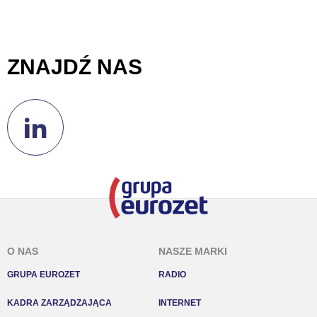
przetwarzać dane osobowe w następujących
celach:
Użycie dokładnych danych geolokalizacyjnych.
Aktywne skanowanie charakterystyki urządzenia do celów
identyfikacji. Przechowywanie informacji na urządzeniu lub
ZNAJDŹ NAS
dostęp do nich. Spersonalizowane reklamy i treści, pomiar
reklam i treści, badnie odbiorców i ulepszanie usług.
Lista Zaufanych Partnerów
O NAS
NASZE MARKI
GRUPA EUROZET
RADIO
KADRA ZARZĄDZAJĄCA
INTERNET