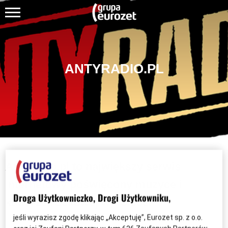
ANTYRADIO.PL
Antyradio.pl to największy serwis
internetowy poświęcony muzyce i
Droga Użytkowniczko, Drogi Użytkowniku,
kulturze rockowej w Polsce.
jeśli wyrazisz zgodę klikając „Akceptuję”, Eurozet sp. z o.o.