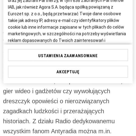
Użytkownicy znajdą tu newsy o muzyce
oraz jej Zaufani Partnerzy, w tym
636
Zaufanych Partnerów
IAB, jak również Agora S.A. będąca spółką powiązaną z
rockowej i metalowej, premiery teledysków oraz
Eurozet sp. z o.o., będą przetwarzać Twoje dane osobowe
ciekawostki o artystach i rynku muzycznym.
takie jak adresy IP, adresy e-mail czy identyfikatory plików
cookie lub inne informacje zapisane w tych plikach do celów
Antyradio.pl to jednak nie tylko muzyka. To
marketingowych, w szczególności na potrzeby wyświetlania
także szeroko pojęta popkultura, dlatego w
reklam dopasowanych do Twoich zainteresowań i
preferencji w swoich serwisach, aplikacjach i w Internecie lub
serwisie nie brakuje również informacji o filmach
personalizacji treści w nich wyświetlanych. Wyrażenie zgody
USTAWIENIA ZAAWANSOWANE
i serialach, recenzji najnowszych produkcji
jest dobrowolne. Jeśli nie chcesz wyrazić zgody, chcesz
ograniczyć jej zakres lub chcesz wycofać zgodę uprzednio
zarówno zagranicznych, jak i polskich, nowinek
AKCEPTUJĘ
udzieloną przejdź do „Ustawień Zaawansowanych”.
ze świata internetu, komputerów i telefonów,
Twoje dane osobowe mogą być przetwarzane także do
gier wideo i gadżetów czy wywołujących
celów badania i mierzenia informacji dotyczących
dreszczyk opowieści o nierozwiązanych
funkcjonowania serwisów i aplikacji lub łączone z danymi dot.
świadczonych Tobie usług. W określonych przypadkach
zagadkach ludzkości i przerażających
przetwarzanie danych nie wymaga zgody i odbywa się w
historiach. Z działu Radio dedykowanemu
oparciu o uzasadniony interes Eurozet sp. z o.o., jej spółki
powiązanej – Agora S.A. – lub Zaufanych Partnerów. Takiemu
wszystkim fanom Antyradia można m.in.
przetwarzaniu możesz się sprzeciwić, przechodząc do