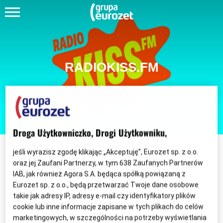
RADIOKISS.FM
Droga Użytkowniczko, Drogi Użytkowniku,
jeśli wyrazisz zgodę klikając „Akceptuję”, Eurozet sp. z o.o.
Radiokiss.fm - serwis internetowy Radia
oraz jej Zaufani Partnerzy, w tym
638
Zaufanych Partnerów
IAB, jak również Agora S.A. będąca spółką powiązaną z
KISS FM.
Eurozet sp. z o.o., będą przetwarzać Twoje dane osobowe
takie jak adresy IP, adresy e-mail czy identyfikatory plików
Na stronie
Radiokiss.fm
słuchacze znajdą
cookie lub inne informacje zapisane w tych plikach do celów
marketingowych, w szczególności na potrzeby wyświetlania