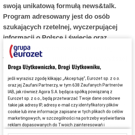
swoją unikatową formułą news&talk.
Program adresowany jest do osób
szukających rzetelnej, wyczerpującej
informacji o Polsce i świecie oraz
zainteresowanych pogłębianiem tej
wiedzy poprzez publicystykę najwyższej
Droga Użytkowniczko, Drogi Użytkowniku,
próby.
jeśli wyrazisz zgodę klikając „Akceptuję”, Eurozet sp. z o.o.
Radio TOK FM to przestrzeń, gdzie spotykają
oraz jej Zaufani Partnerzy, w tym
638
Zaufanych Partnerów
IAB, jak również Agora S.A. będąca spółką powiązaną z
się różne perspektywy na kluczowe tematy:
Eurozet sp. z o.o., będą przetwarzać Twoje dane osobowe
bezpieczeństwo, finanse, kulturę, edukację czy
takie jak adresy IP, adresy e-mail czy identyfikatory plików
cookie lub inne informacje zapisane w tych plikach do celów
zdrowie. Stacja konsekwentnie realizuje
marketingowych, w szczególności na potrzeby wyświetlania
założenie, że każdy temat można – i należy –
reklam dopasowanych do Twoich zainteresowań i
preferencji w swoich serwisach, aplikacjach i w Internecie lub