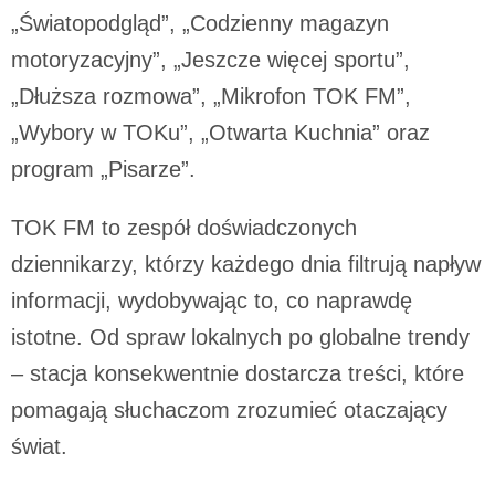
Klikając „Akceptuję” wyrażasz też zgodę na zainstalowanie i
„Światopodgląd”, „Codzienny magazyn
przechowywanie plików cookie Eurozet sp. z o.o., jej
Zaufanych Partnerów, jak również Agora S.A. na Twoim
motoryzacyjny”, „Jeszcze więcej sportu”,
urządzeniu końcowym. Możesz w każdej chwili zmienić
„Dłuższa rozmowa”, „Mikrofon TOK FM”,
swoje preferencje dotyczące plików cookie, wywołując
narzędzie do zarządzania twoimi preferencjami dot.
„Wybory w TOKu”, „Otwarta Kuchnia” oraz
przetwarzania danych poprzez odnośnik „Ustawienia
program „Pisarze”.
prywatności” w stopce serwisu i przechodząc do „Ustawień
Zaawansowanych”. Zmiana ustawień plików cookie możliwa
jest także za pomocą ustawień przeglądarki.
TOK FM to zespół doświadczonych
dziennikarzy, którzy każdego dnia filtrują napływ
My, nasi Zaufani Partnerzy oraz Agora S.A. mogą
informacji, wydobywając to, co naprawdę
przetwarzać dane osobowe w następujących
istotne. Od spraw lokalnych po globalne trendy
celach:
Użycie dokładnych danych geolokalizacyjnych.
Aktywne skanowanie charakterystyki urządzenia do celów
– stacja konsekwentnie dostarcza treści, które
identyfikacji. Przechowywanie informacji na urządzeniu lub
pomagają słuchaczom zrozumieć otaczający
dostęp do nich. Spersonalizowane reklamy i treści, pomiar
reklam i treści, badnie odbiorców i ulepszanie usług.
świat.
Lista Zaufanych Partnerów