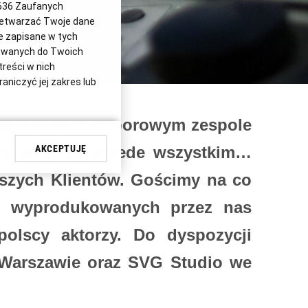
636
Zaufanych
rzetwarzać Twoje dane
je zapisane w tych
sowanych do Twoich
treści w nich
aniczyć jej zakres lub
ując od lat w doborowym zespole
i dotyczących
określonych
yliśmy się przede wszystkim…
AKCEPTUJĘ
interes Eurozet sp. z
ożesz się sprzeciwić,
aszych Klientów. Gościmy na co
żności od zakresu
nych osobowych
 W wyprodukowanych przez nas
gora S.A.
 polscy aktorzy. Do dyspozycji
ozet sp. z o.o., jej
 Warszawie oraz SVG Studio we
dej chwili zmienić
erencjami dot.
chodząc do „Ustawień