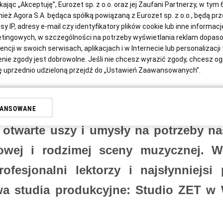
ikając „Akceptuję”, Eurozet sp. z o.o. oraz jej Zaufani Partnerzy, w tym
nież Agora S.A. będąca spółką powiązaną z Eurozet sp. z o.o., będą p
sy IP, adresy e-mail czy identyfikatory plików cookie lub inne informac
etingowych, w szczególności na potrzeby wyświetlania reklam dopa
ncji w swoich serwisach, aplikacjach i w Internecie lub personalizacji 
ie zgody jest dobrowolne. Jeśli nie chcesz wyrazić zgody, chcesz ogr
 uprzednio udzieloną przejdź do „Ustawień Zaawansowanych”.
elodie to nasza pasja i radość. Prac
gą być przetwarzane także do celów badania i mierzenia informacj
w i aplikacji lub łączone z danymi dot. świadczonych Tobie usług. W 
najzdolniejszych wykonawców naucz
WANSOWANE
anie danych nie wymaga zgody i odbywa się w oparciu o uzasadniony 
zanej – Agora S.A. – lub Zaufanych Partnerów. Takiemu przetwarzaniu m
otwarte uszy i umysły na potrzeby n
wień Zaawansowanych” lub przez kontakt z administratorem – w zale
 wobec którego jest kierowany. Więcej informacji o przetwarzaniu da
towej i rodzimej sceny muzycznej.
ncie
Polityka Prywatności Eurozet sp. z o.o. i
Polityka Prywatności A
ofesjonalni lektorzy i najsłynniejsi
yrażasz też zgodę na zainstalowanie i przechowywanie plików cookie Eur
a studia produkcyjne: Studio ZET w
jak również Agora S.A. na Twoim urządzeniu końcowym. Możesz w każ
yczące plików cookie, wywołując narzędzie do zarządzania twoimi pref
poprzez odnośnik „Ustawienia prywatności” w stopce serwisu i prze