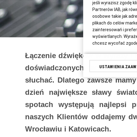
jeśli wyrazisz zgodę kl
Partnerów IAB, jak rów
osobowe takie jak adre
plikach do celów mark
zainteresowań i prefere
wyświetlanych. Wyrażen
chcesz wycofać zgodę
Łączenie dźwięków w wyrazy i m
Twoje dane osobowe mo
funkcjonowania serwisó
doświadczonych fachowców i 
USTAWIENIA ZAA
przypadkach przetwarz
o.o., jej spółki powią
słuchać. Dlatego zawsze mamy 
przechodząc do „Usta
sprzeciwu i podmiotu,
dzień największe sławy świa
znajdziesz w dokume
spotach występują najlepsi pr
Klikając „Akceptuję” w
naszych Klientów oddajemy dw
Zaufanych Partnerów, 
swoje preferencje dot
Wrocławiu i Katowicach.
przetwarzania danych 