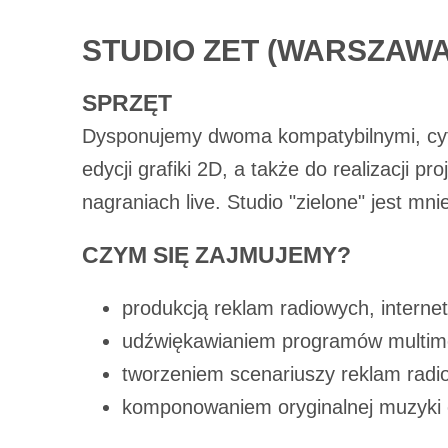
Zaawansowanych”. Zmia
STUDIO ZET (WARSZAWA
My, nasi Zaufani Part
dokładnych danych geo
SPRZĘT
Przechowywanie informa
Dysponujemy dwoma kompatybilnymi, cyf
treści, badnie odbiorcó
Lista Zaufanych Par
edycji grafiki 2D, a także do realizacji 
nagraniach live. Studio "zielone" jest mn
CZYM SIĘ ZAJMUJEMY?
produkcją reklam radiowych, interne
udźwiękawianiem programów multimed
tworzeniem scenariuszy reklam radio
komponowaniem oryginalnej muzyki o