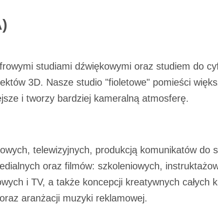
na ustawień plików cookie możliwa jest także za pomocą ustawień p
)
nerzy oraz Agora S.A. mogą przetwarzać dane osobowe w następujący
lokalizacyjnych. Aktywne skanowanie charakterystyki urządzenia do ce
cji na urządzeniu lub dostęp do nich. Spersonalizowane reklamy i tre
rowymi studiami dźwiękowymi oraz studiem do cyf
w i ulepszanie usług.
tnerów
projektów 3D. Nasze studio "fioletowe" pomieści więk
iejsze i tworzy bardziej kameralną atmosferę.
towych, telewizyjnych, produkcją komunikatów do s
ialnych oraz filmów: szkoleniowych, instruktażo
wych i TV, a także koncepcji kreatywnych całych 
raz aranżacji muzyki reklamowej.