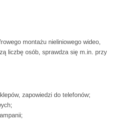
rzeglądarki.
ch celach:
Użycie
lów identyfikacji.
ści, pomiar reklam i
rowego montażu nieliniowego wideo,
szą liczbę osób, sprawdza się m.in. przy
klepów, zapowiedzi do telefonów;
wych;
kampanii;