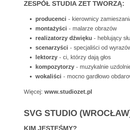
ZESPÓŁ STUDIA ZET TWORZĄ:
producenci
- kierownicy zamieszani
montażyści
- malarze obrazów
realizatorzy dźwięku
- heblujący s
scenarzyści
- specjaliści od wyrazó
lektorzy
- ci, którzy dają głos
kompozytorzy
- muzykalnie uzdolni
wokaliści
- mocno gardłowo obdaro
Więcej:
www.studiozet.pl
SVG STUDIO (WROCŁAW
KIM JESTEŚMY?